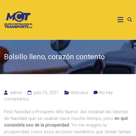
Saltar
al
MCT
contenido
Mejora
contínua
para
el
transporte
Bolsillo lleno, corazón contento
admin
julio 15, 2021
Artículos
No hay
comentarios
Feliz Navidad y Próspero Año Nuevo. Así rezaban las tarjetas
de Navidad que se usaban hace mucho tiempo, pero
en qué
consistiría eso de la prosperidad
. Yo me imagino la
prosperidad como esos arcones navideños que tenían tantas