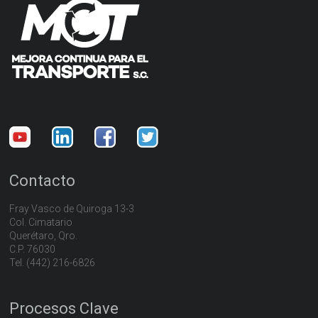
Contacto
Fray Vasco de Quiroga 13-3
Col. Cimatario
Querétaro, Qro.
C.P. 76030
Tel. (442) 216-6826
Procesos Clave